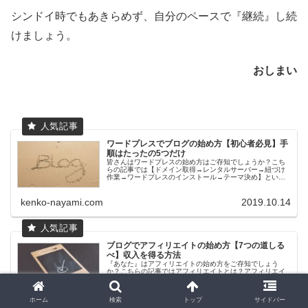
シンドイ時でもあきらめず、自分のペースで『継続』し続
けましょう。
おしまい
ワードプレスでブログの始め方【初心者必見】手
順はたったの5つだけ
皆さんはワードプレスの始め方はご存知でしょうか？こち
らの記事では【ドメイン取得→レンタルサーバー→紐づけ
作業→ワードプレスのインストール→テーマ決め】という
手順で、ワードプレスの始め方を詳しく紹介しています。
初心者の人でもわかり易いように書きましたのでどうぞご
覧ください。
kenko-nayami.com
2019.10.14
ブログでアフィリエイトの始め方【7つの道しる
べ】収入を得る方法
『あなた』はアフィリエイトの始め方をご存知でしょう
か？こちらの記事ではアフィリエイトとは？アフィリエイ
トを始めて収入を得るようになるまでの手順を『7つの道し
るべ』で紹介します。是非ご覧ください。
ホーム
検索
トップ
サイドバー
kenko-nayami.com
2019.11.17