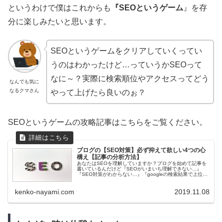
というわけで僕はこれからも
『
SEO
というゲーム
』を存
分に楽しみたいと思います。
SEOというゲームをクリアしていくってい
うのはわかったけど…っていうかSEOって
なに～？実際に検索順位やアクセスってどう
なんでも気に
なるクマさん
やって上げたら良いのぉ？
SEOというゲームの攻略記事はこちらをご覧ください。
ブログの【SEO対策】必ず抑えて欲しい4つの心
構え【記事の分析方法】
あなたはSEOを理解していますか？ブログを始めて記事を
書いているんだけど『SEOがいまいち理解できない…』
『SEO対策がわからない…』『googleの検索結果で上位を
とる方法がわからない…』という人は必見です！
kenko-nayami.com
2019.11.08